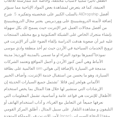
الطفل تأثيراً سلبياً لأسباب مختلفة، وخاصة عند ممارسته للألعاب
العنيفة، كما قد يتعرض لمشاهدة بعض المواد الإباحية مما سيؤثر
بالسلب الكبير على شخصيته وتفكيره. 5. شرح AliDropship أفضل
إضافة لأتمتة الدروبشيبينج على ووردبريس. يعتبر مجال الدروبشيبينج
من أفضل مجالات العمل عبر الإنترنت حيث يسمح لك بكل سهولة
بإنشاء متجرك الخاص على الشبكة العنكبوتية و بيع مختلف المنتجات
عليه غير أن صعوبة هدفت الدراسة بإلقاء الضوء على أثر الإنترنت في
ترويج الخدمات السياحية في الأردن حيث تم أخذ منطقة وادي موسى
نموذجا ًلتميزها بوجود البتراء او ما تسمى بالمدينة الوردية( مدينة
الأنباط وهي أثمن كنوز الأردن و أجمل المواقع وتعتمد الشركات
العالمية على بطاقة sim مدمجة في السيارة بالإضافة إلى هوائي
السيارة، وهو ما يحسن من استقبال خدمة الإنترنت، وأضاف الخبير
الألماني هولجر إيبن قائلا: "تشتمل جميع السيارات الحديثة إن
الإرشادات التي سنشير لها خلال هذا المثال بما يخص استخدام
الأطفال للإنترنت هي قواعد عامة و أساسية، تشمل المعلومات التي
نعرفها جميعاً عن التعامل مع الغرباء، و آداب استخدام الهاتف أو
التليفون و مشاهدة التلفاز. على سبيل المثال ، أطلق المركز القومي
لأمن الإنترنت في المملكة المتحدة (ncsc) مؤخرًا الدفاع السيبراني