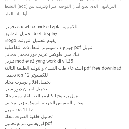
النشط (acd) البرنامج ، الذي يضع أمان التوجيه عبر الإنترنت بين
أولوياته العليا.
تحميل showbox hacked apk للكمبيوتر
تحميل التطبيق duet display
Eroge يقوم بتحميل التورنت
جورج ف سيمونز المعادلات التفاضلية pdf تنزيل
نيك ميرا فلوكس غريم فوز تحميل مجاني
تنزيل mod ets2 yang work di v1.25
استدعاء طب النساء والتوليد الطبعة الثالثة pdf free download
تحميل ios 12 للكمبيوتر
تحميل افلام يوتيوب مجانا
تحميل انتمان دبور سيل
تنزيل برنامج الكتابة باللغة الفارسية مجانًا
محرر النصوص الجريئة السوق تنزيل مجاني
تنزيل ios 11 tv
تحميل خلفية الصوت مجانا
اوريغامي مربع تحميل pdf