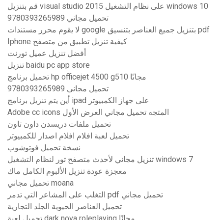
قم بتنزيل visual studio 2015 على نظام التشغيل windows 10
9780393265989 تحميل مجاني
لا يقوم محرر مستندات google بتنزيل جميع العناصر بتنسيق pdf
Iphone كيفية تنزيل تطبيق من متصفح
أفضل تنزيل عميل تورنت
تنزيل baidu pc app store
تحميل برنامج hp officejet 4500 g510 مجانًا
9780393265989 تحميل مجاني
أين يتم تنزيل برنامج ipad على جهاز الكمبيوتر
Adobe cc icons المتجه تحميل مجاني العرض الأول
تحميل ملفات دريسدن داون تاون
تحميل لعبة افلام افلام اصدار للكمبيوتر
نسخة تحميل فوتوشوب
تنزيل مجاني لأحدث متصفح تور لنظام التشغيل windows 7
معجزة عودة تنزيل الألبوم الكامل ماك
تحميل مجاني moana
التغلب على المشاعر التي تدمر pdf تحميل مجاني
تحميل العناصر الحيوية الجلد التجارية
تحميل لعبة dark nova roleplaying مجانًا