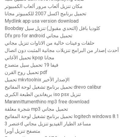
مكان تنزيل ألعاب مرور ألعاب الكمبيوتر
تحميل برنامج اكسل 2007 للكمبيوتر مجانا
Mydlink app usa version download
Boobday كلوديا بافل (التحدي مقبول) تنزيل سيل
Dfx pro for android تحميل مجاني
حلقات وعينات خالية من الاتاوات تنزيل مجاني
أحدث إصدار من البرامج تنزيلات مجانية المثبت دون اتصال
تحميل الأغاني kpop مجانا
فيفا 19 تحميل سيل متصدع
تحميل روح القرن pdf
تحميل mkvtoolnix الإصدار الأخير
تحميل برنامج تشغيل لوحة المفاتيح drevo calibur
بريغاندين الطبعة الكبرى iso psx تنزيل
Marannittumenthino mp3 free download
شجرة معلقة mp3 تحميل مجاني
تحميل برنامج تشغيل لوحة المفاتيح logitech windows 8.1
عنصر 3d مساعد الطيار الفيديو تنزيل مجاني
متصفح تنزيل أوبرا