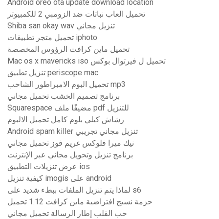
Android oreo ota update download location
تحميل العاب نباتات ضد الزومبي 2 للكمبيوتر
Shiba san okay wav تنزيل مجاني
تحميل متجر تطبيقات iphoto
تحميل ماين كرافت الرؤوس المخصصة
Mac os x mavericks iso تحميل ل فيرتوال بوكس
تنزيل تطبيق periscope mac
تحميل البوم الامبراطور الشاحب mp3
برنامج تصميم الخشب تحميل مجاني
Squarespace مضيفًا ملف pdf للتنزيل
رشاش كيلي بلوم كامل تحميل الالبوم
Android spam killer تنزيل مجاني تجريبي
نيك ميرا فلوكس غريم فوز تحميل مجاني
برنامج تنزيل وتحويل مجاني عبر الإنترنت
عرض تنزيلات التطبيق ios
كيفية تنزيل imogis على android
لماذا يتم تنزيل الملفات ببطء شديد على s6
حزمة نسيج افتراضية ماين كرافت 1.12 تحميل
حب القلب إطار الرسالة تحميل مجاني