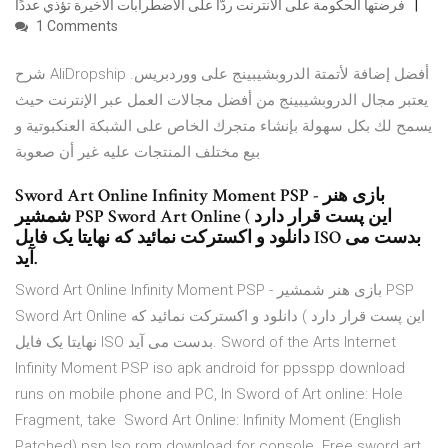
فرضتها الحكومة على الانترنت ردًّا على الاضطرابات الأخيرة تؤذي عددًا
1 Comments
شرح AliDropship أفضل إضافة لأتمتة الدروبشيبينج على ووردبريس.
يعتبر مجال الدروبشيبينج من أفضل مجالات العمل عبر الإنترنت حيث
يسمح لك بكل سهولة بإنشاء متجرك الخاص على الشبكة العنكبوتية و
بيع مختلف المنتجات عليه غير أن صعوبة
Sword Art Online Infinity Moment PSP - بازی هنر
شمشیر PSP Sword Art Online این پست قرار دارد )
دانلود و اکسترکت نمائید که نهایتا یک فایل ISO بدست می
آید.
Sword Art Online Infinity Moment PSP - بازی هنر شمشیر PSP
Sword Art Online این پست قرار دارد ) دانلود و اکسترکت نمائید که
نهایتا یک فایل ISO بدست می آید. Sword of the Arts Internet
Infinity Moment PSP iso apk android for ppsspp download
runs on mobile phone and PC, In Sword of Art online: Hole
Fragment, take Sword Art Online: Infinity Moment (English
Patched) psp Iso rom download for console. Free sword art