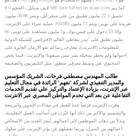
هذا هو PSD ، رقم lovepik هو 401679279 ، مشهد الاستخدام هو
لايف ستايل ، الحجم 8.9 MB. See full list on al-ain.com كما يتم
تحميل 22.5 مليون تطبيق من على متجر أبل، ونشر 28.86 مليون
تغريدة على تويتر، وتتم 51 مليون 769380 عملية شراء على الإنترنت،
و53.38 دخول على فيس بوك، و5 مليون مشاهدة على تويتر، 66
مليون تعليق على "تندر يتعاطى العالم الافتراضي للشبكة الدولية
للمعلومات (الانترنت)، معارف ربما لم تقو الازمان الغابرة على
احتوائها ولم يخطر بمخيلة بشر ممن سبقونا؛ والإنترنت - فيما يخص
المحتوي- هي وسيط معرفي متطور، مثل التليفزيون والصحيفة
طالب المهندس مصطفي فرحات، الشريك المؤسس
والمدير التنفيذي لشركة “نفهم” الرائدة في مجال التعليم
عبر الإنترنت، بزيادة الإعتماد والتركيز علي تقديم الخدمات
التفاعلية عن بعد التي تخدم المواطن المصري عبر الانترنت
وفرت الإنترنت فرصاً عدة للعمل في مجالات التدوين والبرمجة
والتصميم، والأكثر من ذلك أنها غيّرت في أساليب العمل التقليدية،
وبدلاً من ذهاب الموظفين إلى أعمالهم، يُنجز العديد من الأشخاص
أعمالهم من المنزل، وربما تفصلهم عن يؤثر الإنترنت على سلوك