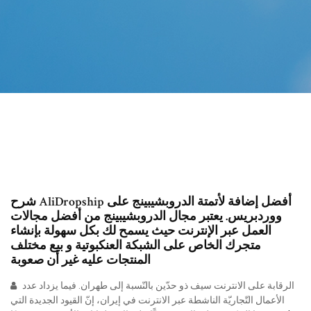
شرح AliDropship أفضل إضافة لأتمتة الدروبشيبينج على
ووردبريس. يعتبر مجال الدروبشيبينج من أفضل مجالات
العمل عبر الإنترنت حيث يسمح لك بكل سهولة بإنشاء
متجرك الخاص على الشبكة العنكبوتية و بيع مختلف
المنتجات عليه غير أن صعوبة
الرقابة على الانترنت سيف ذو حدّين بالنّسبة إلى طهران. فيما يزداد عدد
الأعمال التّجاريّة الناشطة عبر الانترنت في إيران، إنّ القيود الجديدة التي