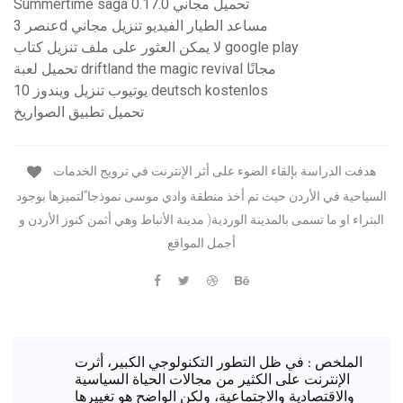
Summertime saga 0.17.0 تحميل مجاني
عنصر 3d مساعد الطيار الفيديو تنزيل مجاني
لا يمكن العثور على ملف تنزيل كتاب google play
تحميل لعبة driftland the magic revival مجانًا
يوتيوب تنزيل ويندوز 10 deutsch kostenlos
تحميل تطبيق الصواريخ
هدفت الدراسة بإلقاء الضوء على أثر الإنترنت في ترويج الخدمات
السياحية في الأردن حيث تم أخذ منطقة وادي موسى نموذجا ًلتميزها بوجود
البتراء او ما تسمى بالمدينة الوردية( مدينة الأنباط وهي أثمن كنوز الأردن و
أجمل المواقع
الملخص : في ظل التطور التكنولوجي الكبير، أثرت
الإنترنت على الكثير من مجالات الحياة السياسية
والاقتصادية والاجتماعية، ولكن الواضح هو تغييرها