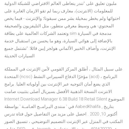
مليون تعليق على "تندر يتعاطى العالم الافتراضي للشبكة الدولية
للمعلومات (الانترنت)، معارف ربما لم تقو الازمان الغابرة على
احتوائها ولم يخطر بمخيلة بشر ممن سبقونا؛ والإنترنت - فيما يخص
المحتوي- هي وسيط معرفي متطور، مثل التليفزيون والصحيفة
وتعتمد الشركات العالمية على بطاقة sim مدمجة في السيارة
بالإضافة إلى هوائي السيارة، وهو ما يحسن من استقبال خدمة
الإنترنت، وأضاف الخبير الألماني هولجر إيبن قائلا: "تشتمل جميع
السيارات الحديثة
على سبيل المثال ، أطلق المركز القومي لأمن الإنترنت في المملكة
المتحدة (ncsc) مؤخرًا الدفاع السيبراني النشط (acd) البرنامج ،
الذي يضع أمان التوجيه عبر الإنترنت بين أولوياته العليا. برامج
الانترنت النسخة الذهبية الأفضل بسيريال أصلى بتثبيت صامت
Internet Download Manager 6.38 Build 18 Retail Silent الموضوع
في ' منتدى البـرامــج العـامــة ' بواسطة AabedKhalifa , بتاريخ
‏أكتوبر 10, 2020 . احصل على مزيد من التفاصيل حول فتاة تدرس
المكتب في المنزل عبر الإنترنت التصميم التوضيحي ، تنسيق الصور